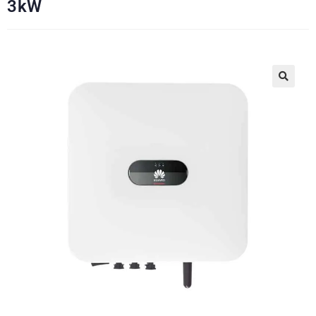
3kW
🔍