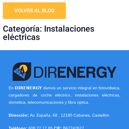
VOLVER AL BLOG
Categoría: Instalaciones
eléctricas
En 𝗗𝗜𝗥𝗘𝗡𝗘𝗥𝗚𝗬 damos un servicio integral en fotovoltaica,
cargadores de coche eléctrico, instalaciones eléctricas,
domótica, telecomunicaciones y fibra óptica.
Dirección:
Av. España, 68
,
12180
Cabanes
,
Castellón
.
Teléfono:
608 27 17 85
CIF:
B67742627