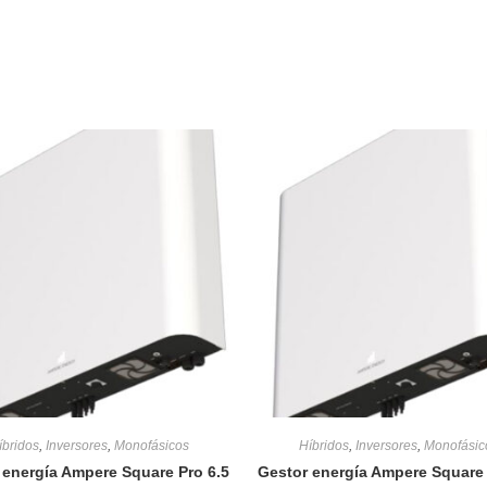
íbridos
,
Inversores
,
Monofásicos
Híbridos
,
Inversores
,
Monofásic
 energía Ampere Square Pro 6.5
Gestor energía Ampere Square 