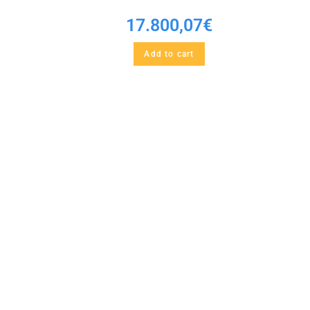
17.800,07
€
Add to cart