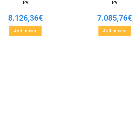
PV
PV
8.126,36
€
7.085,76
€
Add to cart
Add to cart