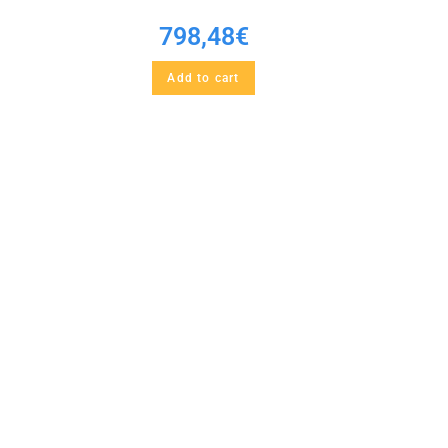
798,48
€
Add to cart