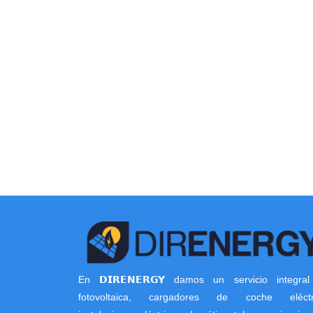
En 𝗗𝗜𝗥𝗘𝗡𝗘𝗥𝗚𝗬 damos un servicio integra
fotovoltaica, cargadores de coche eléctri