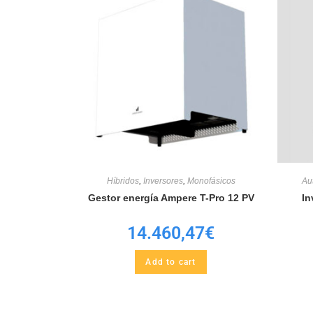
Híbridos
,
Inversores
,
Monofásicos
Au
Gestor energía Ampere T-Pro 12 PV
In
14.460,47
€
Add to cart