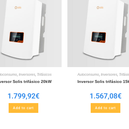
toconsumo
,
Inversores
,
Trifásicos
Autoconsumo
,
Inversores
,
Trifás
versor Solis trifásico 20kW
Inversor Solis trifásico 1
1.799,92
€
1.567,08
€
Add to cart
Add to cart