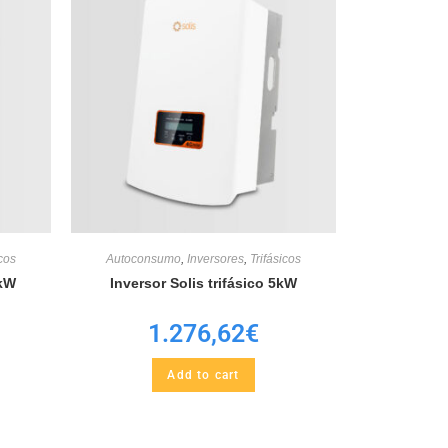
icos
Autoconsumo
,
Inversores
,
Trifásicos
5kW
Inversor Solis trifásico 5kW
1.276,62
€
Add to cart