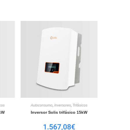
icos
Autoconsumo
,
Inversores
,
Trifásicos
0kW
Inversor Solis trifásico 15kW
1.567,08
€