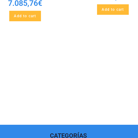
7.085,76
€
Add to cart
Add to cart
CATEGORÍAS