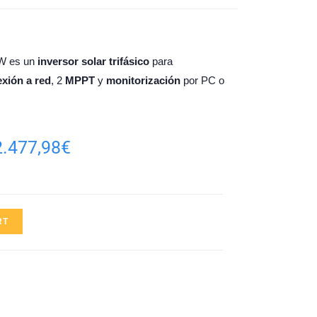
00W es un
inversor solar trifásico
para
xión a red
, 2
MPPT
y
monitorización
por PC o
2.477,98
€
RT