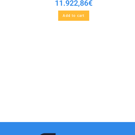
11.922,86
€
Add to cart