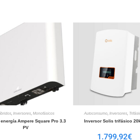
íbridos
,
Inversores
,
Monofásicos
Autoconsumo
,
Inversores
,
Trifás
 energía Ampere Square Pro 3.3
Inversor Solis trifásico 2
PV
1.799,92
€