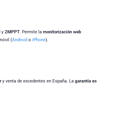
d
y
2MPPT
. Permite la
monitorización web
móvil (
Android
o
iPhone
).
r
y venta de excedentes en España. La
garantía es