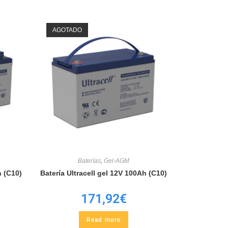
AGOTADO
Baterías
,
Gel-AGM
h (C10)
Batería Ultracell gel 12V 100Ah (C10)
171,92
€
Read more