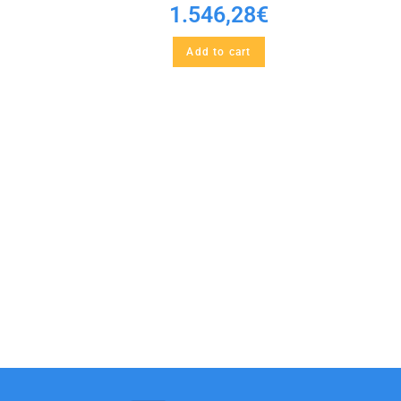
1.546,28
€
Add to cart