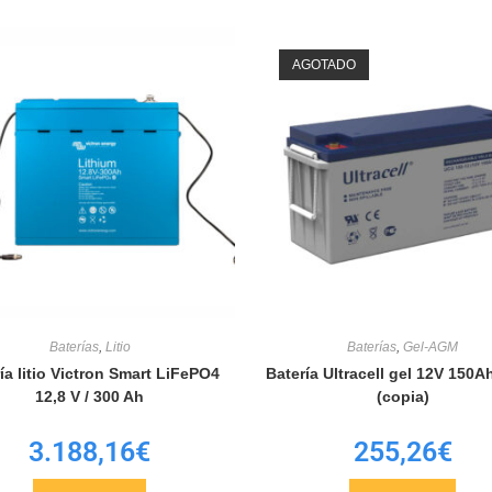
AGOTADO
Baterías
,
Litio
Baterías
,
Gel-AGM
ía litio Victron Smart LiFePO4
Batería Ultracell gel 12V 150A
12,8 V / 300 Ah
(copia)
3.188,16
€
255,26
€