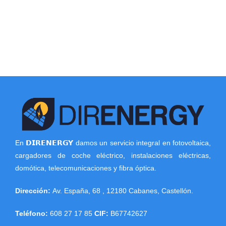
En 𝗗𝗜𝗥𝗘𝗡𝗘𝗥𝗚𝗬 damos un servicio integral en fotovoltaica,
cargadores de coche eléctrico, instalaciones eléctricas,
domótica, telecomunicaciones y fibra óptica.
Dirección:
Av. España, 68
,
12180
Cabanes
,
Castellón
.
Teléfono:
608 27 17 85
CIF:
B67742627