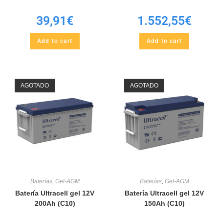
39,91
€
1.552,55
€
Add to cart
Add to cart
AGOTADO
AGOTADO
Baterías
,
Gel-AGM
Baterías
,
Gel-AGM
Batería Ultracell gel 12V
Batería Ultracell gel 12V
200Ah (C10)
150Ah (C10)