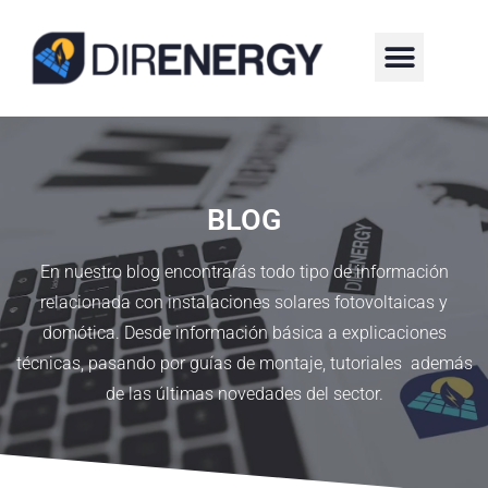
¿QUIÉNES SOMOS?
BLOG
En nuestro blog encontrarás todo tipo de información
relacionada con instalaciones solares fotovoltaicas y
domótica. Desde información básica a explicaciones
técnicas, pasando por guías de montaje, tutoriales además
de las últimas novedades del sector.