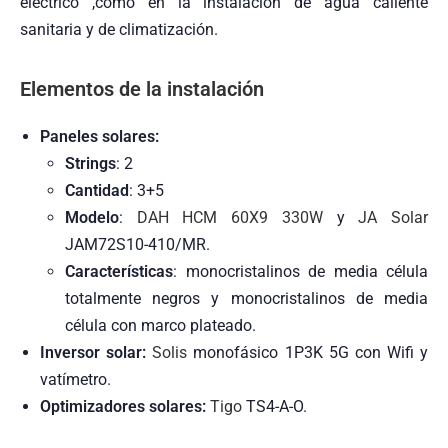
eléctrico ,como en la instalación de agua caliente
sanitaria y de climatización.
Elementos de la instalación
Paneles solares:
Strings
: 2
Cantidad
: 3+5
Modelo
:
DAH HCM 60X9 330W
y
JA Solar
JAM72S10-410/MR.
Características
: monocristalinos de media célula
totalmente negros y monocristalinos de media
célula con marco plateado.
Inversor solar:
Solis
monofásico 1P3K 5G con Wifi y
vatímetro.
Optimizadores solares:
Tigo
TS4-A-O.