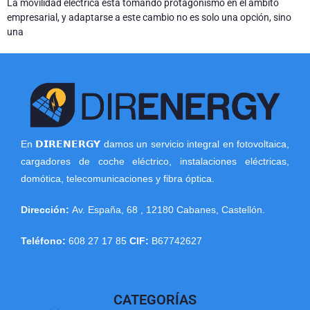
La movilidad eléctrica está tomando protagonismo en el ámbito
empresarial, y adaptarse a este cambio no es solo una opción, sino
una
En 𝗗𝗜𝗥𝗘𝗡𝗘𝗥𝗚𝗬 damos un servicio integral en fotovoltaica,
cargadores de coche eléctrico, instalaciones eléctricas,
domótica, telecomunicaciones y fibra óptica.
Dirección:
Av. España, 68
,
12180
Cabanes
,
Castellón
.
Teléfono:
608 27 17 85
CIF:
B67742627
CATEGORÍAS