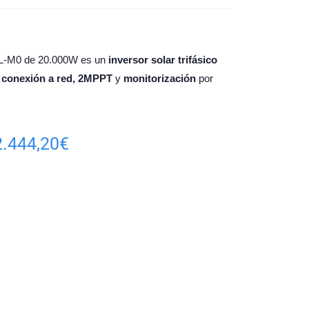
L-M0 de 20.000W es un
inversor solar trifásico
n
conexión a red,
2MPPT
y
monitorización
por
2.444,20
€