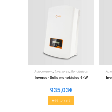
Autoconsumo
,
Inversores
,
Monofásicos
Aut
Inversor Solis monofásico 6kW
Inv
935,03
€
Add to cart