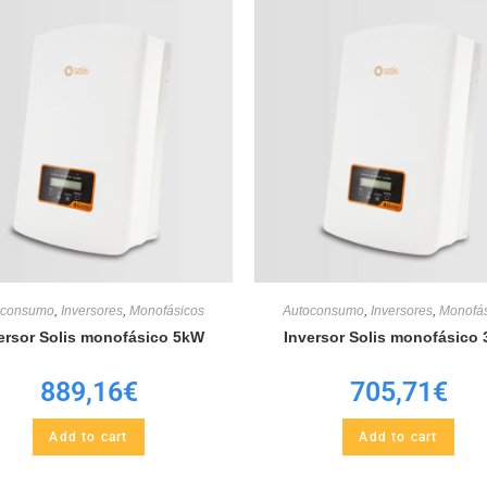
oconsumo
,
Inversores
,
Monofásicos
Autoconsumo
,
Inversores
,
Monofás
ersor Solis monofásico 5kW
Inversor Solis monofásico
889,16
€
705,71
€
Add to cart
Add to cart