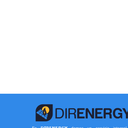
En 𝗗𝗜𝗥𝗘𝗡𝗘𝗥𝗚𝗬 damos un servicio integra