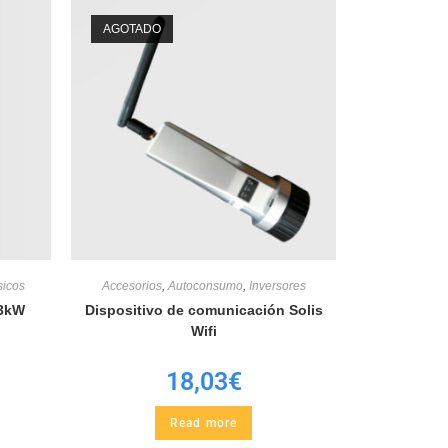
AGOTADO
icos
Accesorios
,
Autoconsumo
,
Inversores
 3kW
Dispositivo de comunicación Solis
Wifi
18,03
€
Read more