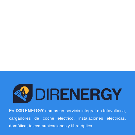
En 𝗗𝗜𝗥𝗘𝗡𝗘𝗥𝗚𝗬 damos un servicio integral en fotovoltaica,
cargadores de coche eléctrico, instalaciones eléctricas,
domótica, telecomunicaciones y fibra óptica.