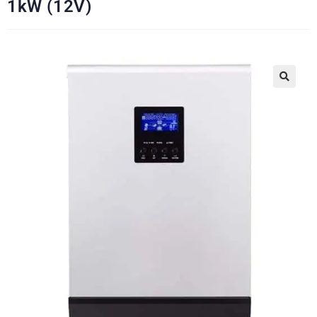
1kW (12V)
🔍