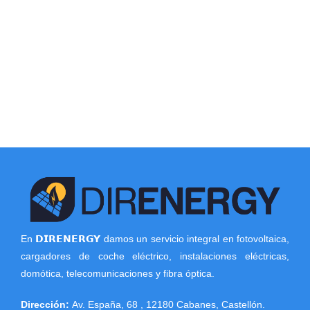
En 𝗗𝗜𝗥𝗘𝗡𝗘𝗥𝗚𝗬 damos un servicio integral en fotovoltaica,
cargadores de coche eléctrico, instalaciones eléctricas,
domótica, telecomunicaciones y fibra óptica.
Dirección:
Av. España, 68
,
12180
Cabanes
,
Castellón
.