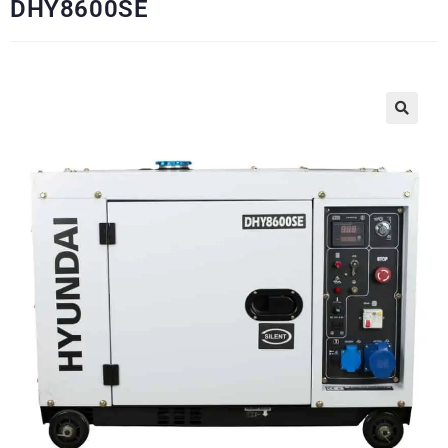
DHY8600SE
🔍