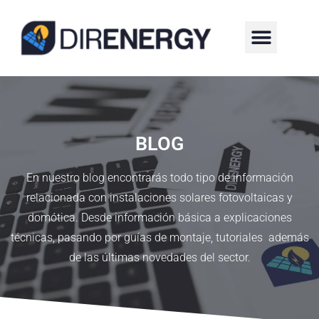
¿QUIÉNES SOMOS?
BLOG
En nuestro blog encontrarás todo tipo de información
relacionada con instalaciones solares fotovoltaicas y
domótica. Desde información básica a explicaciones
técnicas, pasando por guías de montaje, tutoriales además
de las últimas novedades del sector.